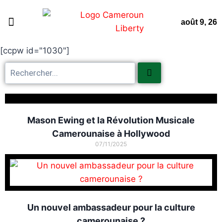
août 9, 26
Page d’accueil
Non classifié(e)
Nous contacter
[ccpw id="1030"]
Mason Ewing et la Révolution Musicale
Camerounaise à Hollywood
07/11/2025
Un nouvel ambassadeur pour la culture
camerounaise ?