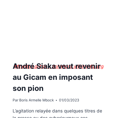
André Siaka veut revenir
Minette Lontsie - commons.wikimedia.org
au Gicam en imposant
son pion
Par
Boris Armelle Mbock
01/03/2023
L’agitation relayée dans quelques titres de