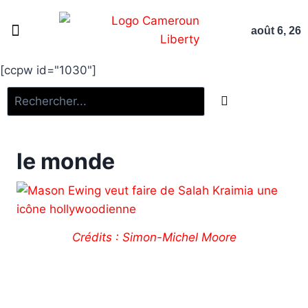
août 6, 26
Page d’accueil
Non classifié(e)
Nous contacter
[ccpw id="1030"]
le monde
Crédits : Simon-Michel Moore