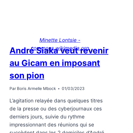
Minette Lontsie -
commons.wikimedia.org
André Siaka veut revenir
au Gicam en imposant
son pion
Par
Boris Armelle Mbock
01/03/2023
L’agitation relayée dans quelques titres
de la presse ou des cyberjournaux ces
derniers jours, suivie du rythme
impressionnant des réunions qui se
succèdent dans les 2 domiciles d’André