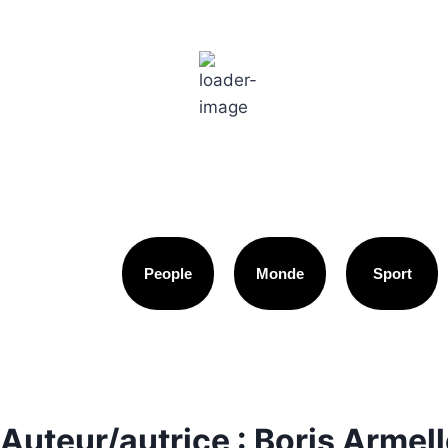
Paris
7:59 am,
18
°C
People
Monde
Sport
Auteur/autrice : Boris Arme