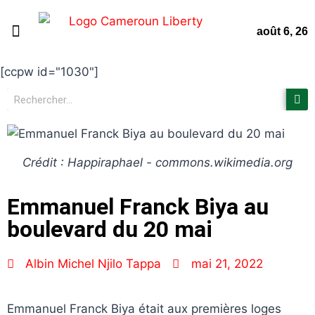
août 6, 26
Page d’accueil
Non classifié(e)
Nous contacter
[ccpw id="1030"]
Crédit : Happiraphael - commons.wikimedia.org
Emmanuel Franck Biya au
boulevard du 20 mai
Albin Michel Njilo Tappa
mai 21, 2022
Emmanuel Franck Biya était aux premières loges