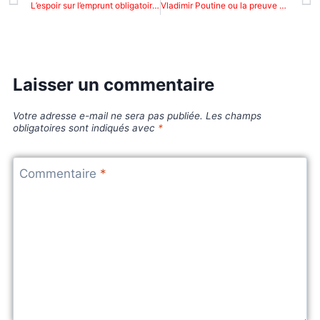
L’espoir sur l’emprunt obligatoire de 200 milliards de FCFA ?
Vladimir Poutine ou la preuve que l’héritier d’un système peut porter le germe de sa propre destruction
Laisser un commentaire
Votre adresse e-mail ne sera pas publiée.
Les champs
obligatoires sont indiqués avec
*
Commentaire
*