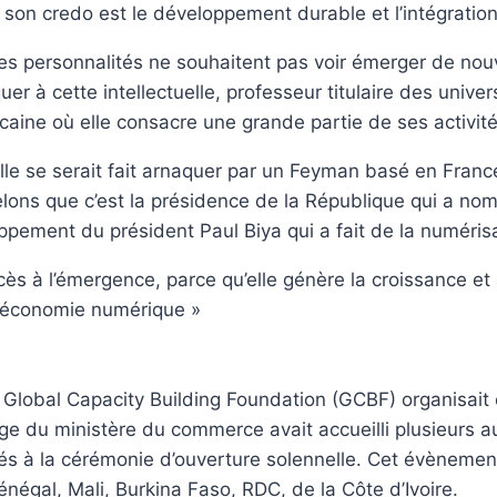
 son credo est le développement durable et l’intégration
ines personnalités ne souhaitent pas voir émerger de no
r à cette intellectuelle, professeur titulaire des univer
caine où elle consacre une grande partie de ses activités
elle se serait fait arnaquer par un Feyman basé en Fra
elons que c’est la présidence de la République qui a no
ement du président Paul Biya qui a fait de la numérisa
cès à l’émergence, parce qu’elle génère la croissance et
l’économie numérique »
la Global Capacity Building Foundation (GCBF) organisait
ge du ministère du commerce avait accueilli plusieurs
 à la cérémonie d’ouverture solennelle. Cet évènement 
énégal, Mali, Burkina Faso, RDC, de la Côte d’Ivoire.