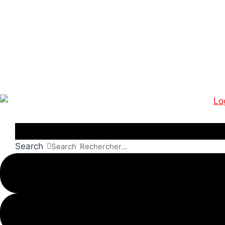
Aller
au
contenu
Search
Search