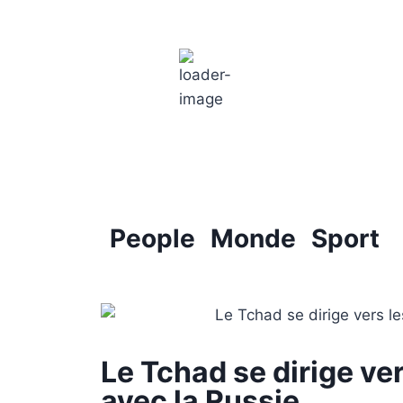
Paris
7:26 pm,
18
°C
People
Monde
Sport
Le Tchad se dirige ve
avec la Russie