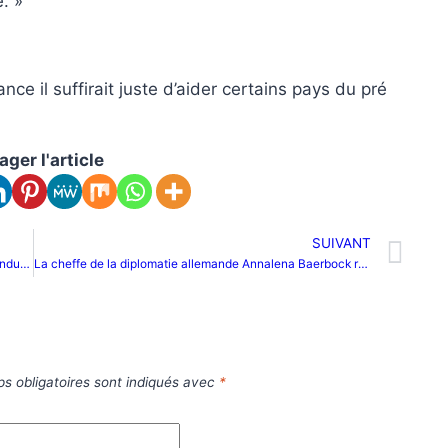
e. »
ance il suffirait juste d’aider certains pays du pré
ager l'article
SUIVANT
Cameroun : après les BTP, l’armée passe à l’étape de l’industrialisation
La cheffe de la diplomatie allemande Annalena Baerbock recadrée au Mali lors de sa visite
s obligatoires sont indiqués avec
*