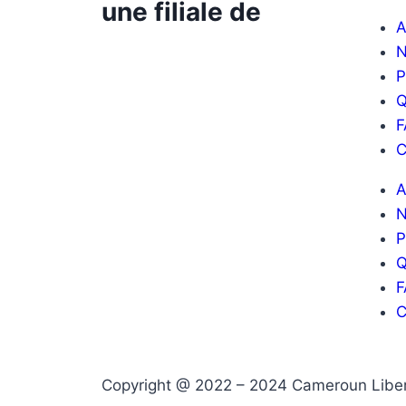
une filiale de
A
N
P
Q
F
A
N
P
Q
F
Copyright @ 2022 – 2024 Cameroun Libert