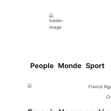
Paris
11:59 pm,
18
°C
People
Monde
Sport
Cr