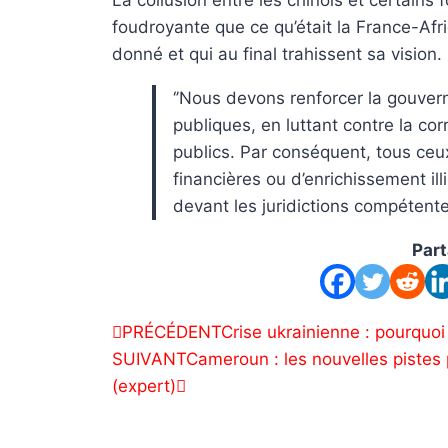
La collusion entre les chinois et certains
foudroyante que ce qu’était la France-Afri
donné et qui au final trahissent sa vision.
‘’Nous devons renforcer la gouver
publiques, en luttant contre la co
publics. Par conséquent, tous ceu
financières ou d’enrichissement il
devant les juridictions compétente
Part
PRÉCÉDENT
Crise ukrainienne : pourquo
SUIVANT
Cameroun : les nouvelles pistes 
(expert)