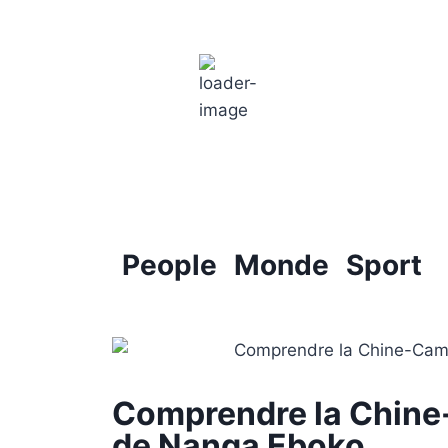
Paris
2:49 am,
18
°C
People
Monde
Sport
Comprendre la Chine-
de Nanga Eboko