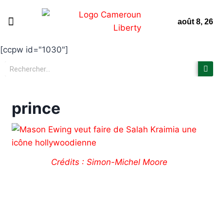
août 8, 26
Page d’accueil
Non classifié(e)
Nous contacter
[ccpw id="1030"]
prince
Crédits : Simon-Michel Moore