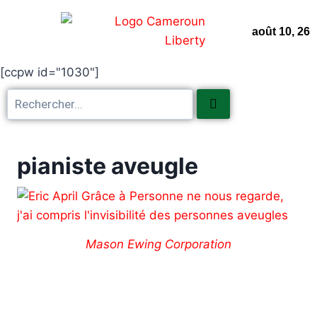
août 10, 26
Page d’accueil
Non classifié(e)
Nous contacter
[ccpw id="1030"]
pianiste aveugle
Mason Ewing Corporation