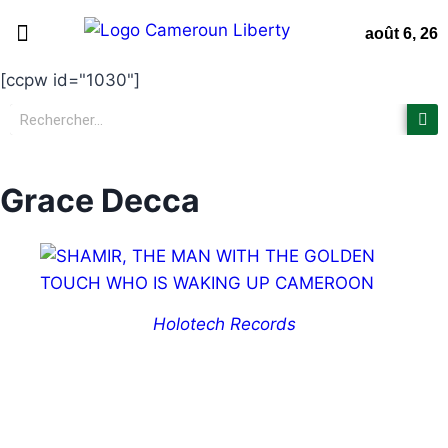
août 6, 26
[ccpw id="1030"]
Page d’accueil
Non classifié(e)
Nous contacter
Grace Decca
Holotech Records