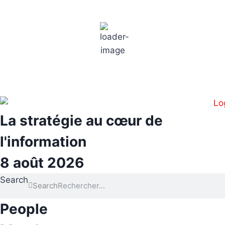
Aller
Paris
au
contenu
6:07 am,
18
°C
La stratégie au cœur de
l'information
8 août 2026
Search
Search
People