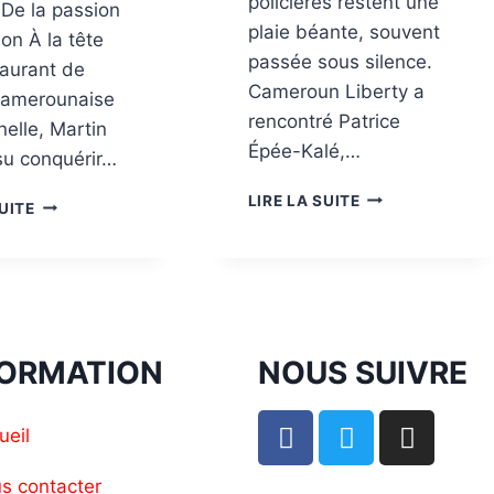
policières restent une
 De la passion
plaie béante, souvent
ion À la tête
passée sous silence.
taurant de
Cameroun Liberty a
camerounaise
rencontré Patrice
nelle, Martin
Épée-Kalé,…
su conquérir…
LIRE LA SUITE
SUITE
FORMATION
NOUS SUIVRE
ueil
s contacter