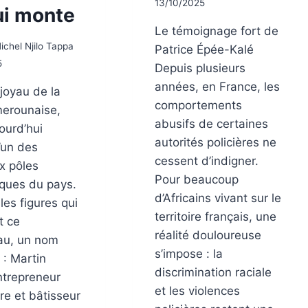
13/10/2025
ui monte
Le témoignage fort de
ichel Njilo Tappa
Patrice Épée-Kalé
5
Depuis plusieurs
années, en France, les
 joyau de la
comportements
merounaise,
abusifs de certaines
jourd’hui
autorités policières ne
’un des
cessent d’indigner.
x pôles
Pour beaucoup
ques du pays.
d’Africains vivant sur le
les figures qui
territoire français, une
t ce
réalité douloureuse
au, un nom
s’impose : la
 : Martin
discrimination raciale
ntrepreneur
et les violences
re et bâtisseur