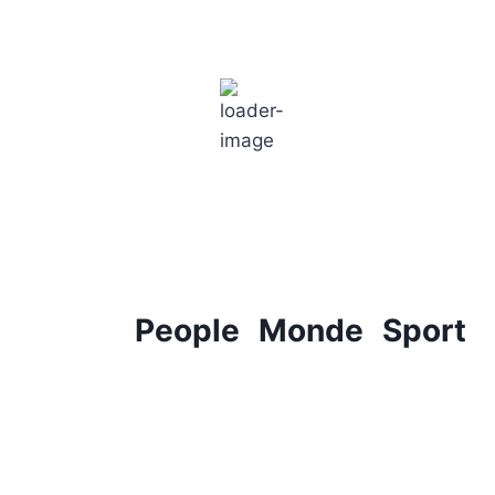
Paris
8:03 pm,
18
°C
People
Monde
Sport