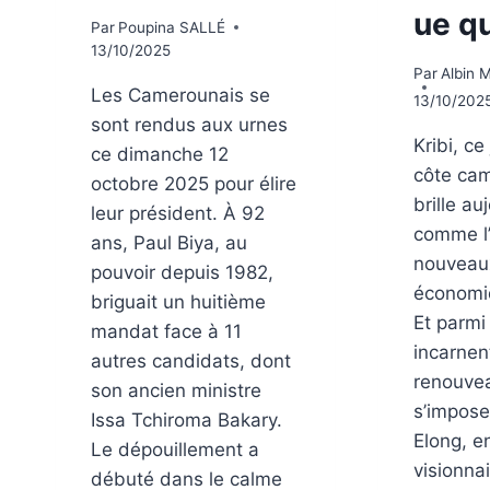
ue q
Par
Poupina SALLÉ
13/10/2025
Par
Albin M
Les Camerounais se
13/10/202
sont rendus aux urnes
Kribi, ce
ce dimanche 12
côte ca
octobre 2025 pour élire
brille au
leur président. À 92
comme l
ans, Paul Biya, au
nouveau
pouvoir depuis 1982,
économi
briguait un huitième
Et parmi 
mandat face à 11
incarnen
autres candidats, dont
renouve
son ancien ministre
s’impose
Issa Tchiroma Bakary.
Elong, e
Le dépouillement a
visionnai
débuté dans le calme