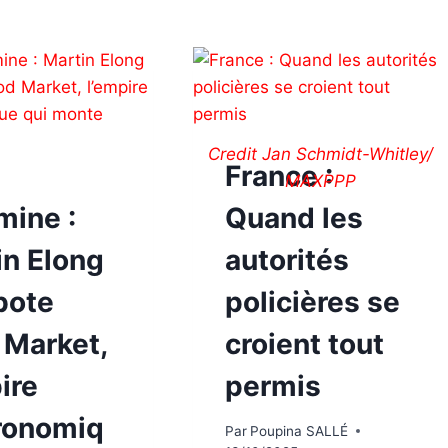
Credit Jan Schmidt-Whitley/
France :
MAXPPP
umine :
Quand les
in Elong
autorités
bote
policières se
 Market,
croient tout
ire
permis
ronomiq
Par
Poupina SALLÉ