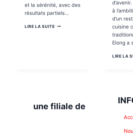
d’avenir.
et la sérénité, avec des
à l’ambit
résultats partiels…
d’un res
cuisine 
LIRE LA SUITE
tradition
Elong a 
LIRE LA 
IN
une filiale de
Acc
Nou