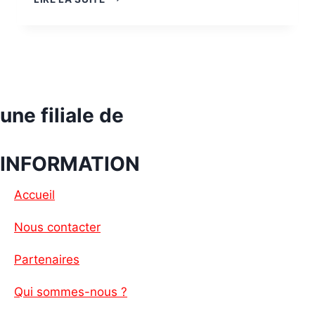
VÉRITÉ
SUR
L’IMAGE
DES
AFRICAINS
EN
FRANCE
une filiale de
:
UN
APPEL
INFORMATION
À
L’ÉQUITÉ
ET
Accueil
À
LA
Nous contacter
RECONNAISSANCE
Partenaires
Qui sommes-nous ?