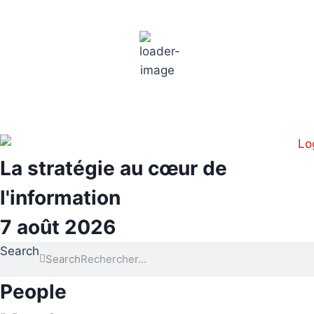
Aller
Paris
au
contenu
9:30 am,
18
°C
La stratégie au cœur de
l'information
7 août 2026
Search
Search
People