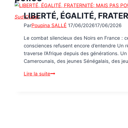
LIBERTÉ, ÉGALITÉ, FRATE
Sud Ouest
Par
Poupina SALLÉ
17/06/2026
17/06/2026
Le combat silencieux des Noirs en France : ce
consciences refusent encore d’entendre Un rêv
traverse l’Afrique depuis des générations. Un 
Camerounais, des jeunes Sénégalais, des jeu
Lire la suite