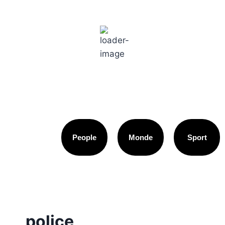
Paris
11:56 am,
18
°C
People
Monde
Sport
police