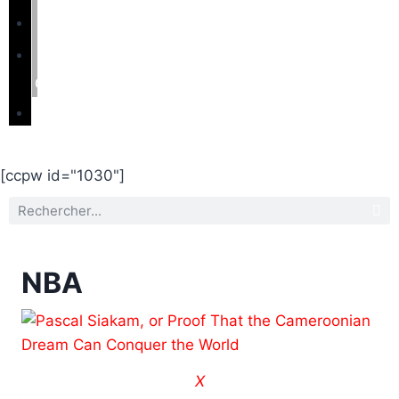
Éducation
Nous
contacter
Partenaire
[ccpw id="1030"]
NBA
X