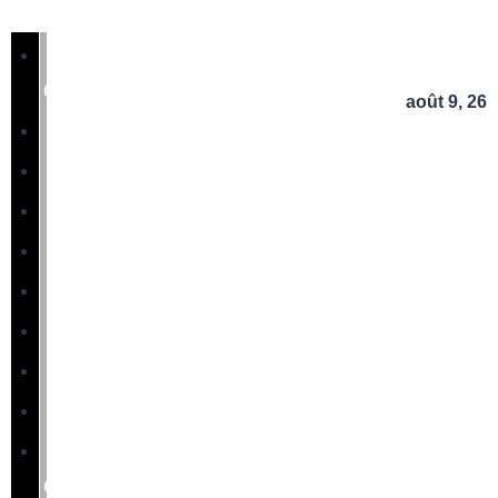
Page
d’accueil
août 9, 26
People
Monde
Sport
Culture
Politique
Cameroun
Business
Innovation
Non
classifié(e)