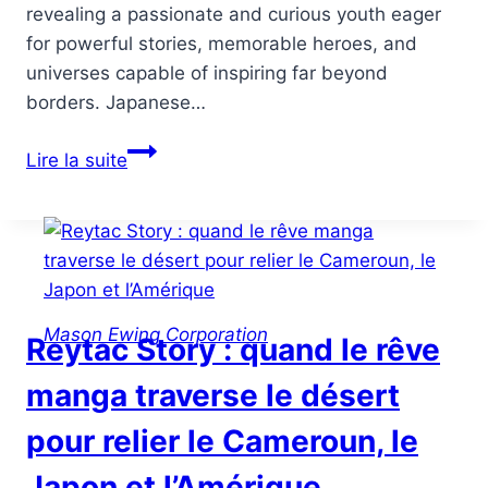
revealing a passionate and curious youth eager
for powerful stories, memorable heroes, and
universes capable of inspiring far beyond
borders. Japanese…
Reytac
Lire la suite
Story:
When
the
Manga
Dream
Crosses
Mason Ewing Corporation
Reytac Story : quand le rêve
the
Desert
manga traverse le désert
to
pour relier le Cameroun, le
Connect
Cameroon,
Japon et l’Amérique