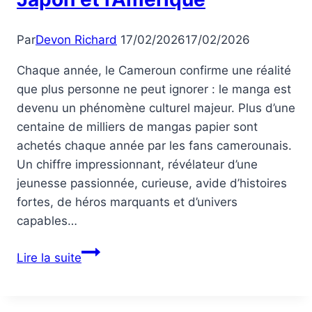
Japan,
and
Par
Devon Richard
17/02/2026
17/02/2026
America
Chaque année, le Cameroun confirme une réalité
que plus personne ne peut ignorer : le manga est
devenu un phénomène culturel majeur. Plus d’une
centaine de milliers de mangas papier sont
achetés chaque année par les fans camerounais.
Un chiffre impressionnant, révélateur d’une
jeunesse passionnée, curieuse, avide d’histoires
fortes, de héros marquants et d’univers
capables…
Reytac
Lire la suite
Story
:
quand