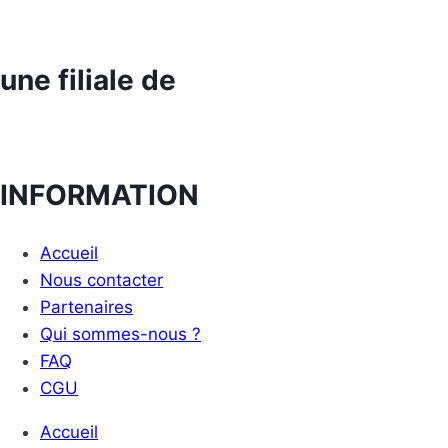
le
rêve
une filiale de
manga
traverse
le
désert
pour
INFORMATION
relier
le
Accueil
Cameroun,
Nous contacter
le
Partenaires
Japon
Qui sommes-nous ?
et
FAQ
l’Amérique
CGU
Accueil