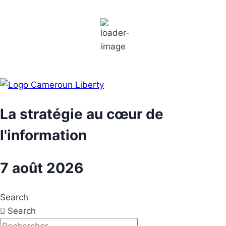
Aller
Paris
au
5:16 am,
contenu
18
°C
La stratégie au cœur de
l'information
7 août 2026
Search
Search