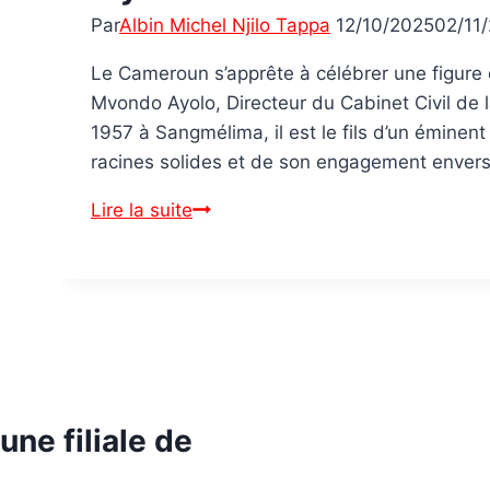
Par
Albin Michel Njilo Tappa
12/10/2025
02/11
Le Cameroun s’apprête à célébrer une figure
Mvondo Ayolo, Directeur du Cabinet Civil de l
1957 à Sangmélima, il est le fils d’un émine
racines solides et de son engagement enver
Samuel
Lire la suite
Mvondo
Ayolo
:
L’homme
de
confiance
de
une filiale de
Paul
Biya