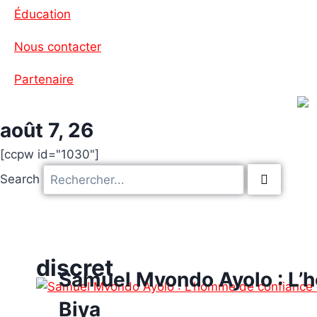
Éducation
Nous contacter
Partenaire
août 7, 26
[ccpw id="1030"]
Search
discret
Samuel Mvondo Ayolo : L’
Biya