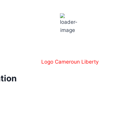
Paris
1:20 am,
18
°C
ation