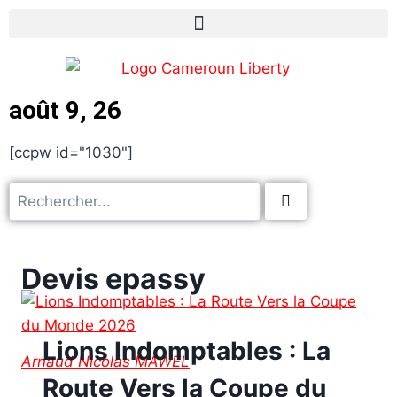
août 9, 26
[ccpw id="1030"]
Devis epassy
Lions Indomptables : La
Arnaud Nicolas MAWEL
Route Vers la Coupe du