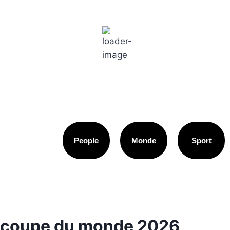
Paris
4:33 pm,
18
°C
People
Monde
Sport
coupe du monde 2026