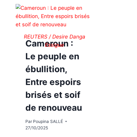
REUTERS / Desire Danga
Cameroun :
Essigue
Le peuple en
ébullition,
Entre espoirs
brisés et soif
de renouveau
Par
Poupina SALLÉ
27/10/2025