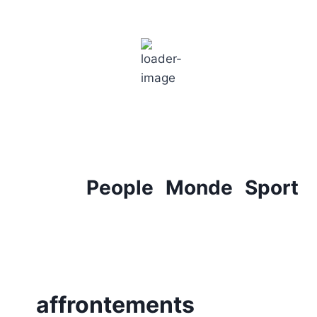
Paris
6:29 pm,
18
°C
People
Monde
Sport
affrontements