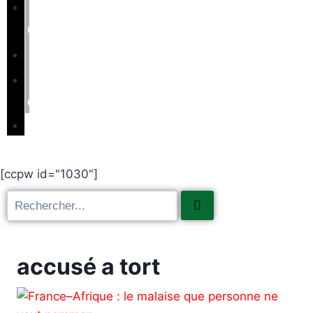
Non
classifié(e)
Éducation
Nous
contacter
Partenaire
[ccpw id="1030"]
accusé a tort