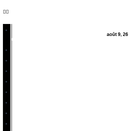
Page
août 9, 26
d’accueil
People
Monde
Sport
Culture
Politique
Cameroun
Business
Innovation