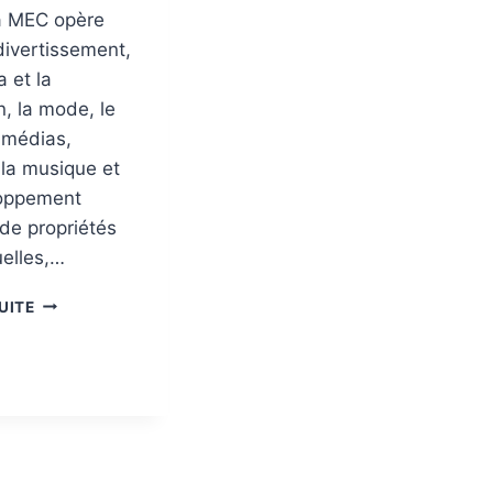
a MEC opère
divertissement,
a et la
n, la mode, le
s médias,
, la musique et
loppement
de propriétés
uelles,…
SUITE