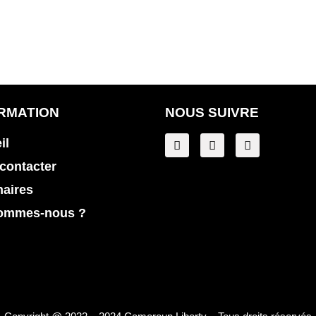
RMATION
NOUS SUIVRE
il
contacter
naires
ommes-nous ?