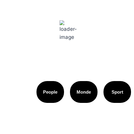
Paris
2:03 am,
18
°C
People
Monde
Sport