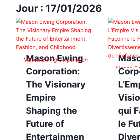
Jour : 17/01/2026
Mason Ewing
Maso
Mason Ewing Corporation
Mason Ew
Corporation:
Corpo
The Visionary
L’Em
Empire
Visi
Shaping the
qui 
Future of
le Fu
Entertainmen
Dive