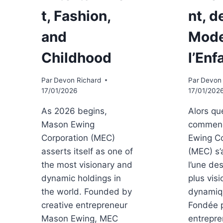
t, Fashion,
nt, d
and
Mode
Childhood
l’Enf
Par
Devon Richard
Par
Devon 
17/01/2026
17/01/202
As 2026 begins,
Alors q
Mason Ewing
commen
Corporation (MEC)
Ewing Co
asserts itself as one of
(MEC) s
the most visionary and
l’une de
dynamic holdings in
plus visi
the world. Founded by
dynamiq
creative entrepreneur
Fondée pa
Mason Ewing, MEC
entrepr