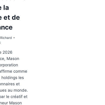
e la
 et de
ance
Richard
6
ue 2026
ce, Mason
rporation
’affirme comme
s holdings les
onnaires et
ues au monde.
r le créatif et
eneur Mason